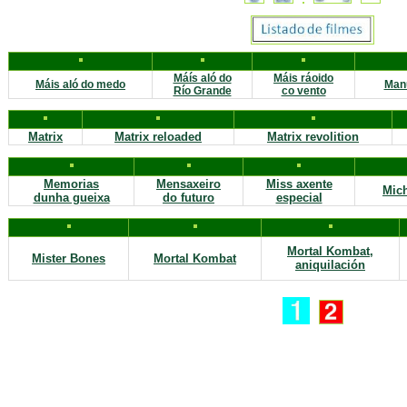
Máís aló do
Máis ráoido
Máis aló do medo
Man
Río Grande
co vento
Matrix
Matrix reloaded
Matrix revolition
Memorias
Mensaxeiro
Miss axente
Mich
dunha gueixa
do futuro
especial
Mortal Kombat,
Mister Bones
Mortal Kombat
aniquilación