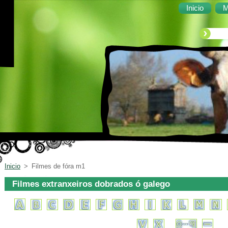
Inicio
M
Inicio
>
Filmes de fóra m1
Filmes extranxeiros dobrados ó galego