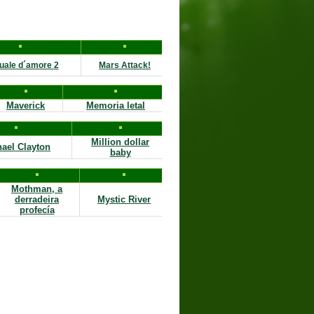
uale d´amore 2
Mars Attack!
Maverick
Memoria letal
Million dollar
ael Clayton
baby
Mothman, a
derradeira
Mystic River
profecía