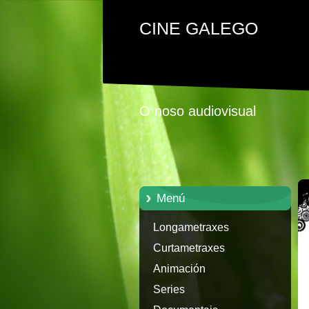
CINE GALEGO
O noso audiovisual
Menú
Longametraxes
Curtametraxes
Animación
Series