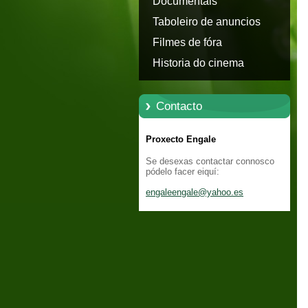
Documentais
Taboleiro de anuncios
Filmes de fóra
Historia do cinema
Contacto
Proxecto Engale
Se desexas contactar connosco
pódelo facer eiquí:
engaleen
gale@yah
oo.es