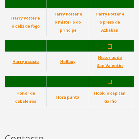
Harry Potter e
Harry Potter e
Harry Potter e
o misterio do
o preso de
H
o cáliz de fogo
príncipe
Azkaban
Historias de
Harry o sucio
Hellboy
Ho
San Valentín
Honor de
Hook, o capitán
Hora punta
cabaleiros
Garfio
Contacto