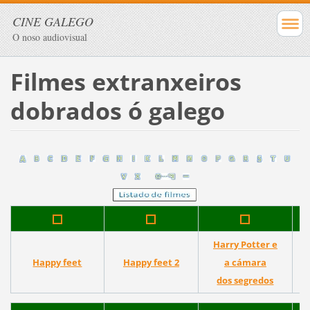
CINE GALEGO
O noso audiovisual
Filmes extranxeiros
dobrados ó galego
Harry Potter e
Happy feet
Happy feet 2
a cámara
a
dos segredos