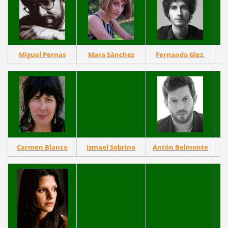
Miguel Pernas
Mara Sánchez
Fernando Glez
.
V
Carmen Blanco
Ismael Sobrino
Antón Belmonte
Ar