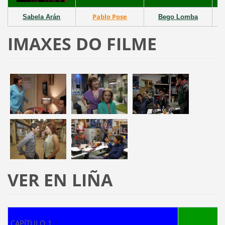
Pablo Pose
Sabela
Arán
Bego
Lomba
IMAXES DO FILME
VER EN LIÑA
A gu
CAPÍTULO 1