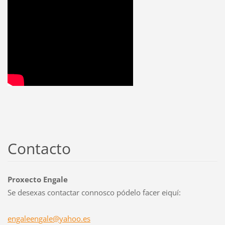
Contacto
Proxecto Engale
Se desexas contactar connosco pódelo facer eiquí:
engaleen
gale@yah
oo.es