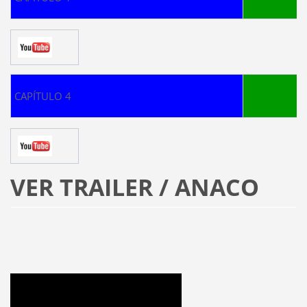
Ao inim
CAPÍTULO 4
VER TRAILER / ANACO