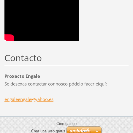
Contacto
Proxecto Engale
Se desexas contactar connosco pódelo facer eiquí:
engaleen
gale@yah
oo.es
Cine galego
Crea una web gratis