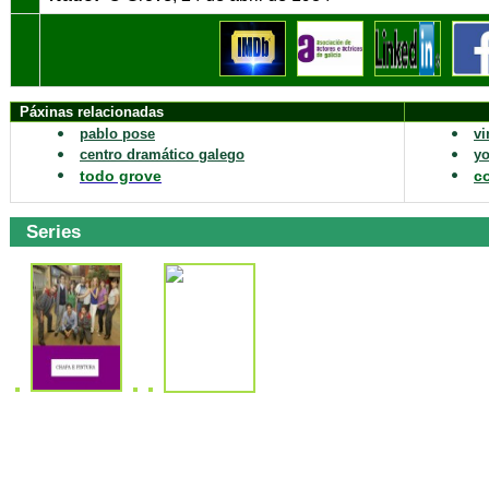
Páxinas relacionadas
pablo pose
v
centro dramático galego
y
todo grove
c
Series