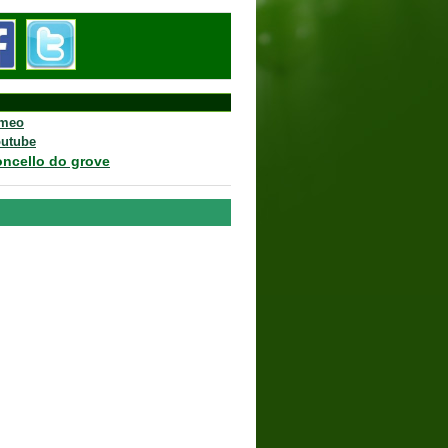
imeo
outube
oncello do grove