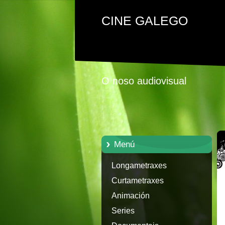
CINE GALEGO
O noso audiovisual
Menú
Longametraxes
Curtametraxes
Animación
Series