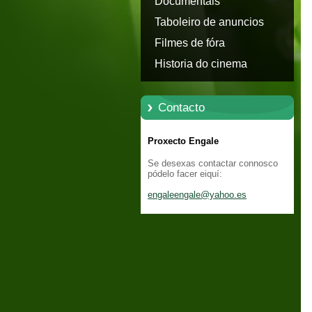
Documentais
Taboleiro de anuncios
Filmes de fóra
Historia do cinema
Contacto
Proxecto Engale
Se desexas contactar connosco
pódelo facer eiquí:
engaleen
gale@yah
oo.es