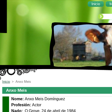
Inicio
M
Inicio
>
Anxo Meis
Anxo Meis
Nome:
Anxo Meis Domínguez
Profesión:
Actor
Nado:
O Grove, 24 de ab