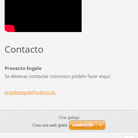
Contacto
Proxecto Engale
Se desexas contactar connosco pódelo facer eiquí:
engaleen
gale@yah
oo.es
Cine galego
Crea una web gratis