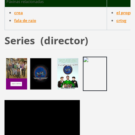
Páxinas relacionadas
crea
el progre
fala de raio
crtvg
Series (director)