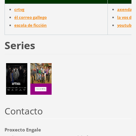
crtvg
axenda cu
él correo gallego
la vos de 
escola de ficción
youtube
Series
Contacto
Proxecto Engale