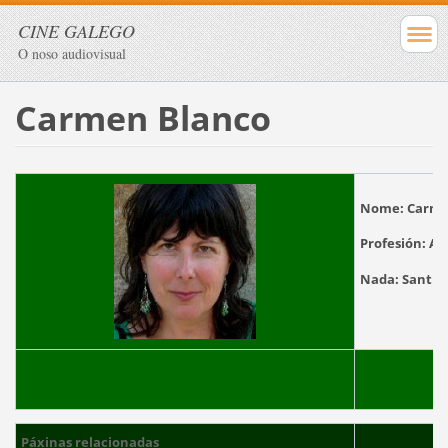
CINE GALEGO
O noso audiovisual
Carmen Blanco
Nome:
Carme
Profesión:
Act
Nada:
San
Páxinas relacionadas