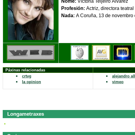
Nome:
Victoria Teijeiro Álvarez
Profesión:
Actriz, directora teatral
Nada:
A Coruña, 13 d
Páxinas relacionadas
crtvg
alejandro al
la opinion
vimeo
Longametraxes