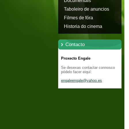
Documentais
Taboleiro de anuncios
Filmes de fóra
Historia do cinema
Contacto
Proxecto Engale
Se desexas contactar connosco
pódelo facer eiquí:
engaleen
gale@yah
oo.es