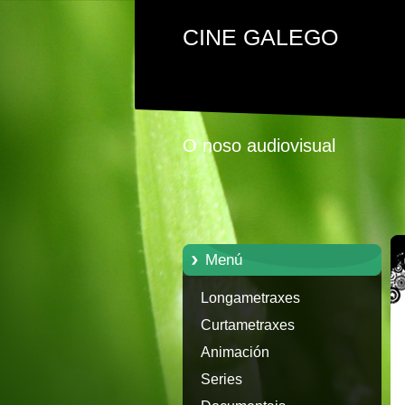
CINE GALEGO
O noso audiovisual
Menú
Longametraxes
Curtametraxes
Animación
Series