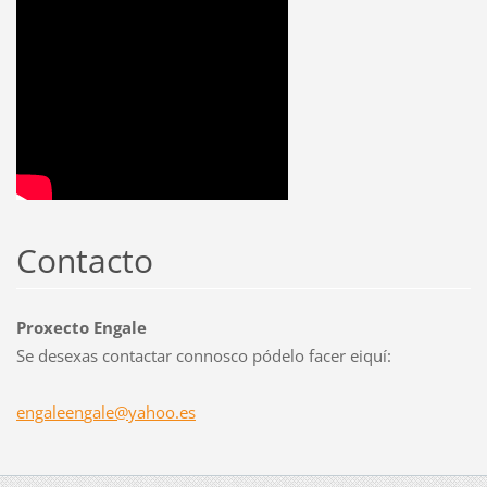
Contacto
Proxecto Engale
Se desexas contactar connosco pódelo facer eiquí:
engaleen
gale@yah
oo.es