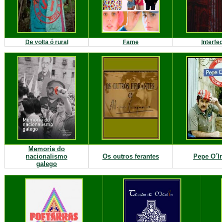
De volta ó rural
Fame
Interfe
Memoria do
nacionalismo
Os outros ferantes
Pepe O´I
galego