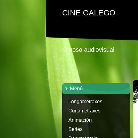
CINE GALEGO
O noso audiovisual
Menú
Longametraxes
Curtametraxes
Animación
Series