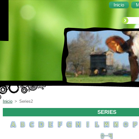
Inicio
M
Inicio
>
Series2
SERIES