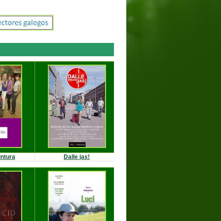
intura
Dalle jas!