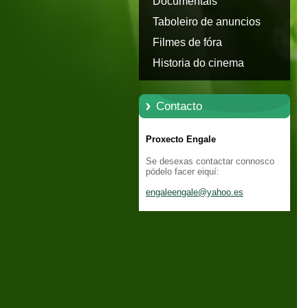
Documentais
Taboleiro de anuncios
Filmes de fóra
Historia do cinema
Contacto
Proxecto Engale
Se desexas contactar connosco
pódelo facer eiquí:
engaleen
gale@yah
oo.es