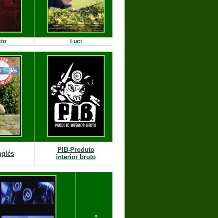
cto
Luci
PIB-Produto
nglés
interior bruto