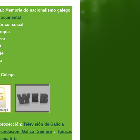
nal: Memoria do nacionalismo galego
documental
órico, social
ropia
cor
0
14'
a
: Galego
proxección:
Televisión de Galicia
Fundación Galiza Sempre
/
Ignacio
nema S.L.