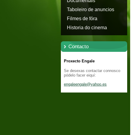
Documentais
Taboleiro de anuncios
Filmes de fóra
Historia do cinema
Contacto
Proxecto Engale
Se desexas contactar connosco
pódelo facer eiquí:
engaleen
gale@yah
oo.es