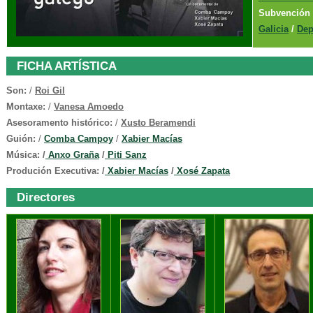
Subvenció
Galicia
/
Dep
FICHA ARTÍSTICA
Son:
/
Roi Gil
Montaxe:
/
Vanesa Amoedo
Asesoramento histórico:
/
Xusto Beramendi
Guión:
/
Comba Campoy
/
Xabier Macías
Música: /
Anxo Graña
/
Piti Sanz
Produción Executiva: /
Xabier Macías
/
Xosé Zapata
Directores