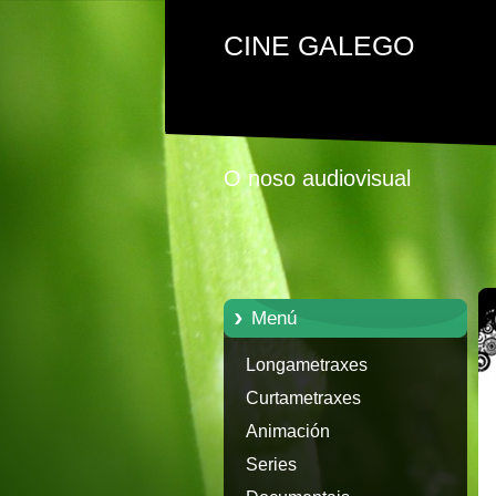
CINE GALEGO
O noso audiovisual
Menú
Longametraxes
Curtametraxes
Animación
Series