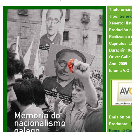
Titulo orixi
Tipo:
Serie 
Xénero: Hist
Produción p
Realizada a 
Capítulos: 1
Duración: 8-
Orixe: Galici
Ano: 2009
Idioma V.O.
Emisión ou 
Produtora:
Benedeti Ci