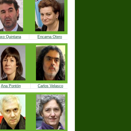
xo Quintana
Encarna Otero
Ana Pontón
Carlos Velasco