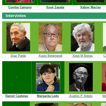
Comba Campoy
Xosé Zapata
Xabier Macías
Intervintes
Díaz Pardo
Xusto Beramendi
Xosé M.Beiras
C
Daniel Castelao
Margarita Ledo
Avelino P. Antelo
Ma