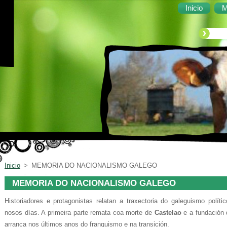
Inicio
M
Inicio
>
MEMORIA DO NACIONALISMO GALEGO
MEMORIA DO NACIONALISMO GALEGO
Historiadores e protagonistas relatan a traxectoria do galeguismo polí
nosos días. A primeira parte remata coa morte de
Castelao
e a fundación 
arranca nos últimos anos do franquismo e na transición.