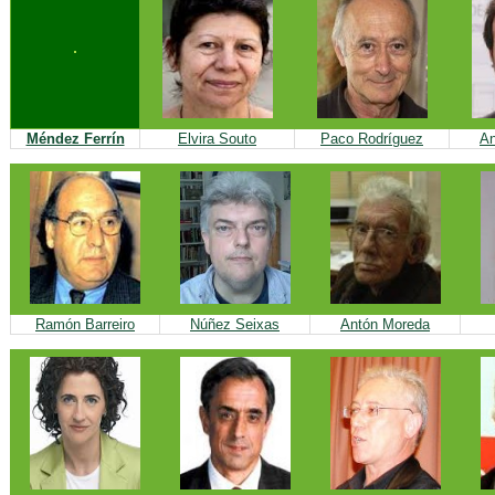
Méndez Ferrín
Elvira Souto
Paco Rodríguez
An
Ramón Barreiro
Núñez Seixas
Antón Moreda