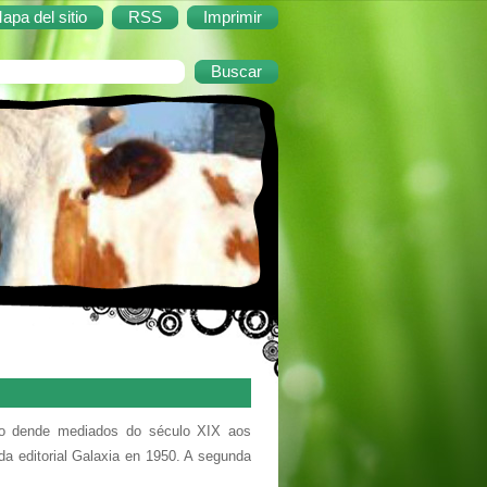
apa del sitio
RSS
Imprimir
tico dende mediados do século XIX aos
da editorial Galaxia en 1950. A segunda