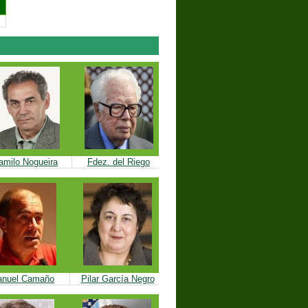
amilo Nogueira
Fdez. del Riego
nuel Camaño
Pilar García Negro