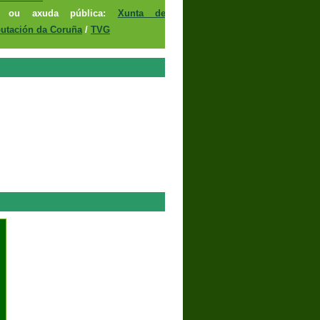
n ou axuda pública:
Xunta de
utación da Coruña
/
TVG