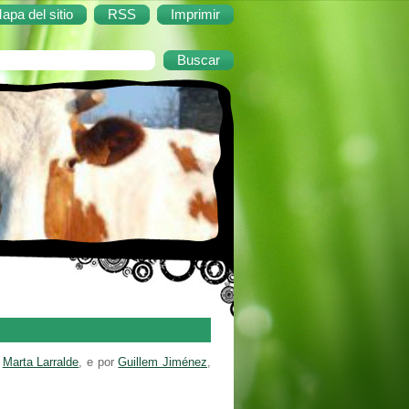
apa del sitio
RSS
Imprimir
z
Marta Larralde
, e por
Guillem Jiménez
,