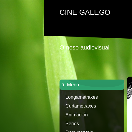
CINE GALEGO
O noso audiovisual
Menú
Longametraxes
Curtametraxes
Animación
Series