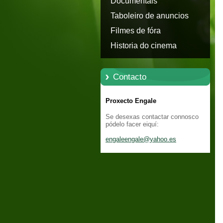
Documentais
Taboleiro de anuncios
Filmes de fóra
Historia do cinema
Contacto
Proxecto Engale
Se desexas contactar connosco
pódelo facer eiquí:
engaleen
gale@yah
oo.es