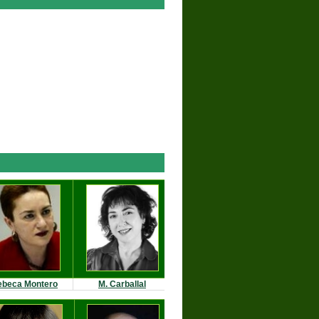
ebeca Montero
M. Carballal