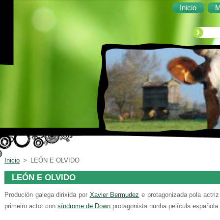
Inicio
M
Inicio
>
LEÓN E OLVIDO
LEÓN E OLVIDO
Produción galega dirixida por
Xavier Bermudez
e protagonizada pola actri
primeiro actor con
síndrome de Down
protagonista nunha película española.