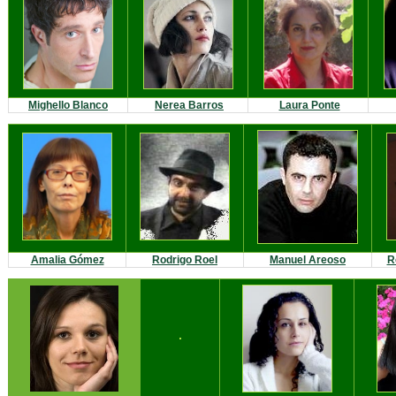
Mighello Blanco
Nerea Barros
Laura Ponte
Amalia Gómez
Rodrigo Roel
Manuel Areoso
R