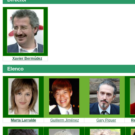
Xavier Bermúdez
Elenco
Marta Larralde
Guillerm Jiménez
Gary Piquer
R