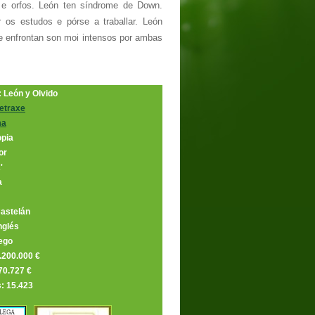
 e orfos. León ten síndrome de Down.
 os estudos e pórse a traballar. León
e enfrontan son moi intensos por ambas
l: León y Olvido
etraxe
ma
opia
or
'
a
Castelán
nglés
ego
.200.000 €
70.727 €
: 15.423