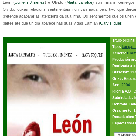
León (
Guillem Jiménez
) e Olvido (
Marta Larralde
) son irmáns xemelgos
Olvido, cuxas relacións sentimentais non van nada ben, tivo que deixar
pretende acaparar as atencións da súa irmá. Os sentimentos que os unen 
partes até que un día aparece nas súas vidas Damián (
Gary Piquer
).
Titulo orixina
Tipo:
Longam
Xénero:
Dra
Produción pr
Realizada a c
Duración: 112
Orixe: Españ
Ano:
2004
Idioma V.O.: 
Subtitulada: I
Dobrada: Gal
Orzamento: 1
Recadación: 
Espectadores