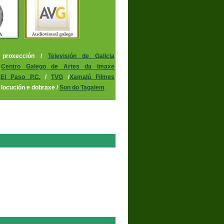
proxección
/
Televisión de Galicia
/
Centro Galego de Artes da Imaxe
/
El Paso P.C.
/
TVG
/
Xamalú Filmes
 locución e dobraxe
/
Son do Tagalem