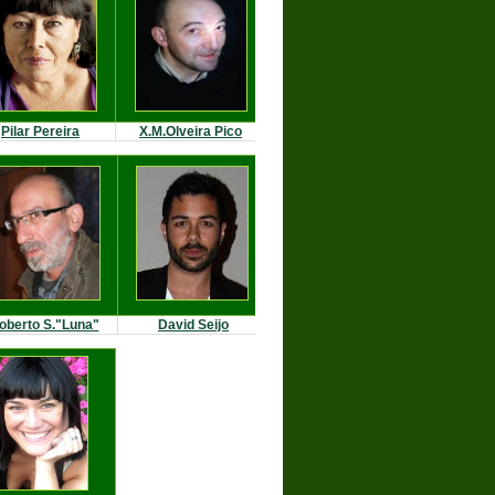
Pilar Pereira
X.M.Olveira Pico
oberto S."Luna"
David Seijo