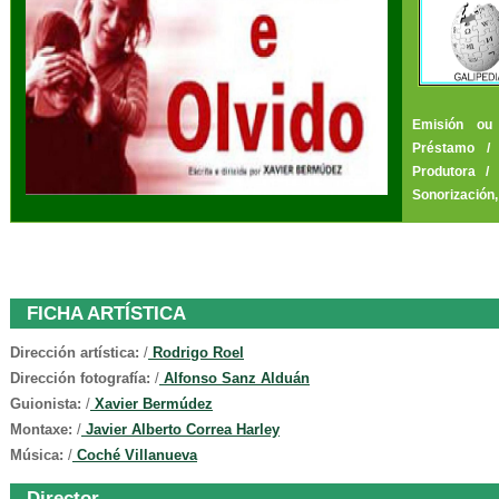
Emisión ou 
Préstamo
Produtora
Sonorización,
FICHA ARTÍSTICA
Dirección artística:
/
Rodrigo Roel
Dirección fotografía:
/
Alfonso Sanz Alduán
Guionista:
/
Xavier Bermúdez
Montaxe:
/
Javier Alberto Correa Harley
Música:
/
Coché Villanueva
Director