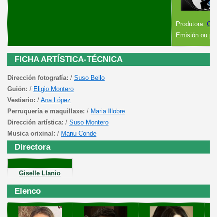
Produtora:
CT
Emisión ou pr
FICHA ARTÍSTICA-TÉCNICA
Dirección fotografía:
/
Suso Bello
Guión:
/
Eligio Montero
Vestiario:
/
Ana López
Perruquería e maquillaxe:
/
Maria Illobre
Dirección artística:
/
Suso Montero
Musica orixinal:
/
Manu Conde
Directora
Giselle
Llanio
Elenco