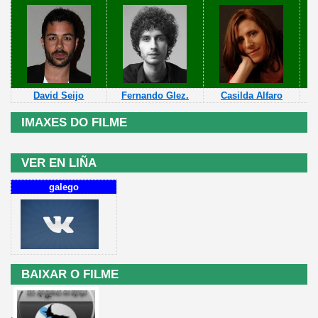
David Seijo
Fernando Glez.
Casilda Alfaro
M
IMAXES DO FILME
VER EN LIÑA
galego
BAIXAR O FILME
.