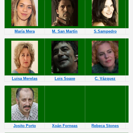
María Mera
M. San Martín
S.Sampedro
Luisa Merelas
Lois Soaxe
C. Vázquez
Josito Porto
Xoán Forneas
Rebeca Stones