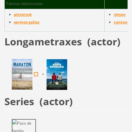
Páxinas relacionadas
pinterest
vimeo
sermos galiza
cantones
Longametraxes (actor)
Series (actor)