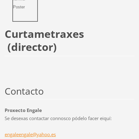
Curtametraxes
(director)
Contacto
Proxecto Engale
Se desexas contactar connosco pódelo facer eiquí:
engaleen
gale@yah
oo.es