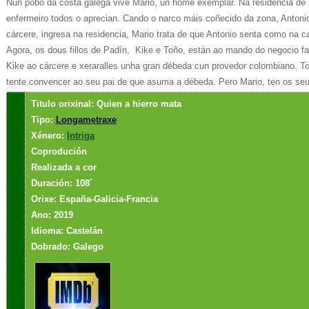
Nun pobo da costa galega vive Mario, un home exemplar. Na residencia de 
enfermeiro todos o aprecian. Cando o narco máis coñecido da zona, Antoni
cárcere, ingresa na residencia, Mario trata de que Antonio senta como na c
Agora, os dous fillos de Padín, Kike e Toño, están ao mando do negocio fam
Kike ao cárcere e xeraralles unha gran débeda cun provedor colombiano. To
tente convencer ao seu pai de que asuma a débeda. Pero Mario, ten os seu
Titulo orixinal: Quien a hierro mata
Tipo:
Longametraxe
Xénero:
Intriga
Coprodución
Realizada a cor
Duración: 108´
Orixe: España-Galicia-Francia
Ano: 2019
Idioma: Castelán
Dobrado: Galego