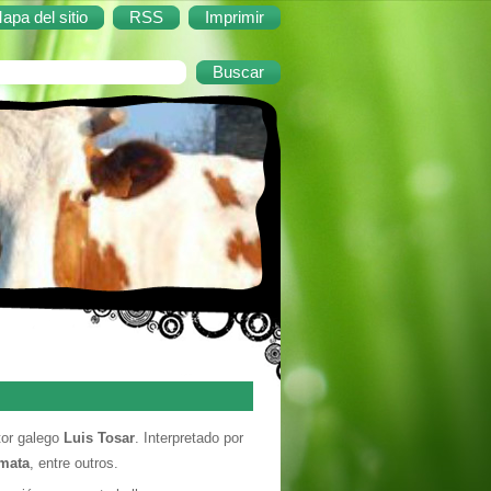
apa del sitio
RSS
Imprimir
or galego
Luis Tosar
. Interpretado por
mata
, entre outros.