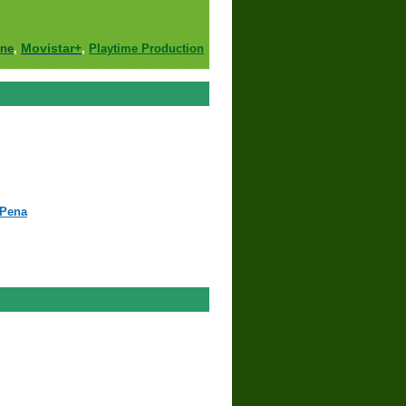
Movistar+
ine
,
,
Playtime Production
 Pena