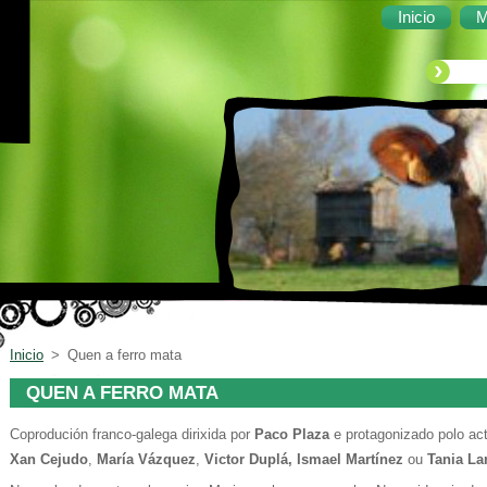
Inicio
M
Inicio
>
Quen a ferro mata
QUEN A FERRO MATA
Coprodución franco-galega dirixida por
Paco Plaza
e protagonizado polo act
Xan Cejudo
,
María Vázquez
,
Victor Duplá, Ismael Martínez
ou
Tania La