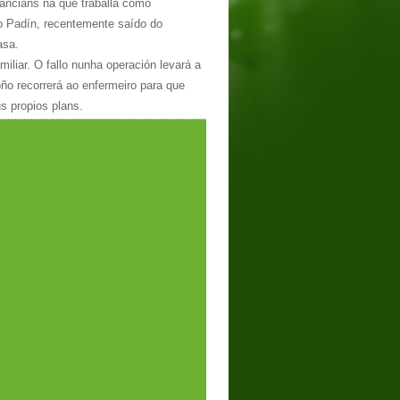
anciáns na que traballa como
o Padín, recentemente saído do
asa.
iliar. O fallo nunha operación levará a
ño recorrerá ao enfermeiro para que
s propios plans.