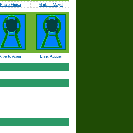
Pablo Guisa
María L.Mayol
Alberto Abuín
Enric Auquer