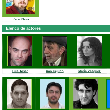
Paco Plaza
Elenco de actores
Luis
Tosar
Xan
Cejudo
M
a
ría Vázquez