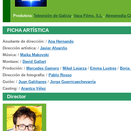
Produtora:
Televisión de Galicia
,
Vaca Films,
S.L
.
,
Atresmedia C
FICHA ARTÍSTICA
Axudante de dirección:
/
Ana Hernando
Dirección artística:
/
Javier Alvariño
Música:
/
Maika Makovski
Montaxe:
/
David Gallart
Produción:
/
Mercedes Gamero
/
Mikel Lejarza
/
Emma Lustres
/
Borja
Dirección de fotografía:
/
Pablo Rosso
Guión:
/
Juan Galiñanes
/
Jorge Guerricaechevarría
Casting:
/
Arantza Vélez
Director