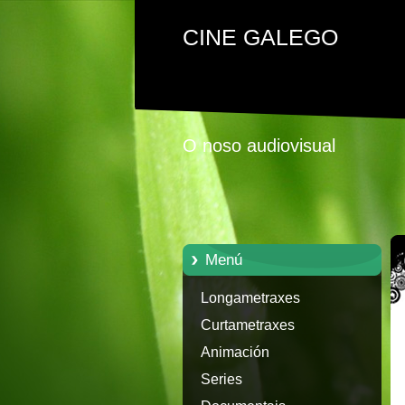
CINE GALEGO
O noso audiovisual
Menú
Longametraxes
Curtametraxes
Animación
Series