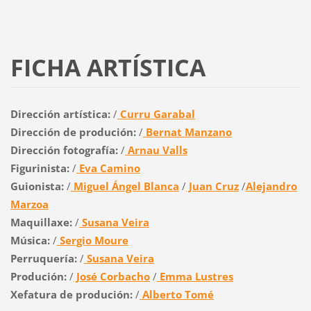
FICHA ARTÍSTICA
Dirección artística:
/
Curru Garabal
Dirección de produción:
/
Bernat Manzano
Dirección fotografía:
/
Arnau Valls
Figurinista:
/
Eva Camino
Guionista:
/
Miguel Ángel Blanca
/
Juan Cruz
/
Alejandro
Marzoa
Maquillaxe:
/
Susana Veira
Música:
/
Sergio Moure
Perruquería:
/
Susana Veira
Produción:
/
José Corbacho
/
Emma Lustres
Xefatura de produción:
/
Alberto Tomé