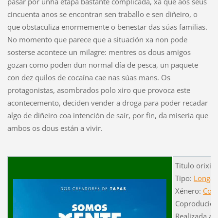
pasar por unha etapa bastante complicada, xa que aos seus
cincuenta anos se encontran sen traballo e sen diñeiro, o
que obstaculiza enormemente o benestar das súas familias.
No momento que parece que a situación xa non pode
sosterse acontece un milagre: mentres os dous amigos
gozan como poden dun normal día de pesca, un paquete
con dez quilos de cocaína cae nas súas mans. Os
protagonistas, asombrados polo xiro que provoca este
acontecemento, deciden vender a droga para poder recadar
algo de diñeiro coa intención de saír, por fin, da miseria que
ambos os dous están a vivir.
Titulo orixi
Tipo:
Longam
Xénero:
Com
Coprodució
Realizada a 