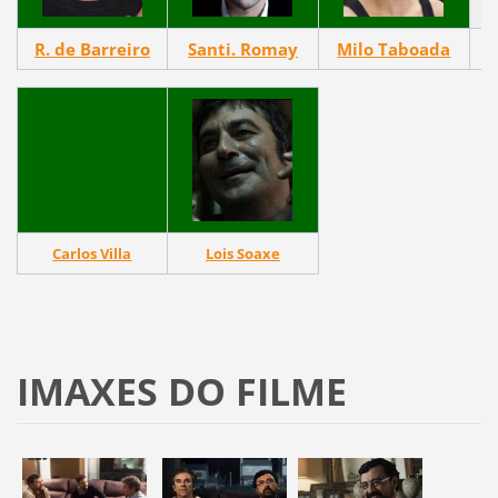
R. de Barreiro
Santi. Romay
Milo Taboada
Carlos Villa
Lois Soaxe
IMAXES DO FILME