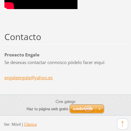
Contacto
Proxecto Engale
Se desexas contactar connosco pódelo facer eiquí:
engaleen
gale@yah
oo.es
Cine galego
Haz tu página web gratis
Ver:
Móvil
|
Clásica