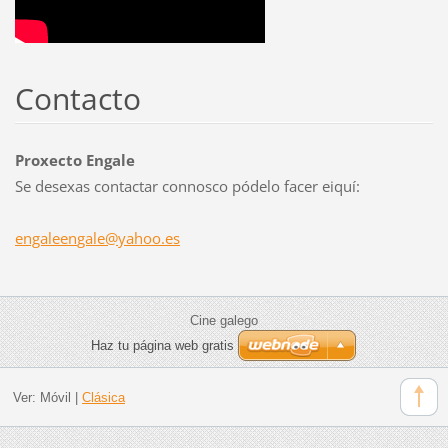
Contacto
Proxecto Engale
Se desexas contactar connosco pódelo facer eiquí:
engaleen
gale@yah
oo.es
Cine galego
Haz tu página web gratis
Ver:
Móvil
|
Clásica