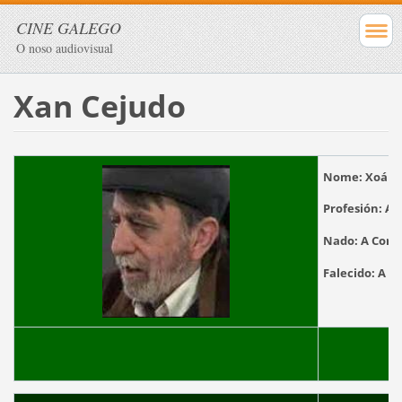
CINE GALEGO
O noso audiovisual
Xan Cejudo
Nome:
Xoán 
Profesión:
Act
Nado:
A Cor
Falecido:
A C