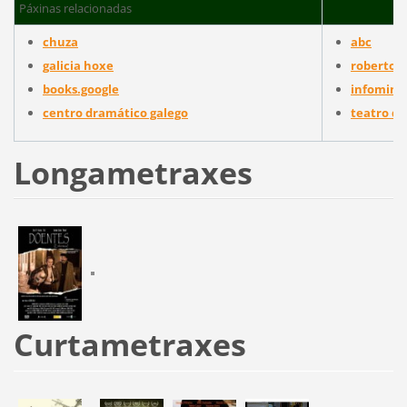
Páxinas relacionadas
chuza
abc
galicia hoxe
roberto v
books.google
infominh
centro dramático galego
teatro d
Longametraxes
Curtametraxes