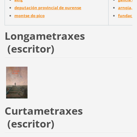
deputación provincial de ourense
arnoia, a
montse do pico
fundación
Longametraxes
(escritor)
Curtametraxes
(escritor)