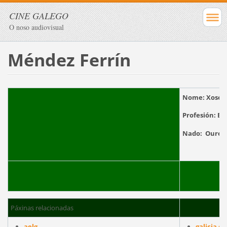
CINE GALEGO
O noso audiovisual
Méndez Ferrín
Nome:
Xosé L
Profesión:
Esc
Nado:
Ouren
Páxinas relacionadas
aelg
galicia di