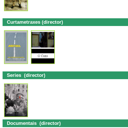
Curtametraxes (director)
Series (director)
Documentais (director)