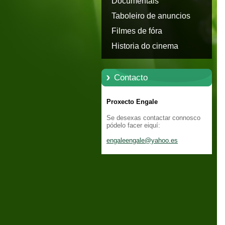
Documentais
Taboleiro de anuncios
Filmes de fóra
Historia do cinema
Contacto
Proxecto Engale
Se desexas contactar connosco
pódelo facer eiquí:
engaleen
gale@yah
oo.es