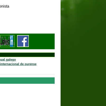
onista
l, 1975
sual galego
e internacional de ourense