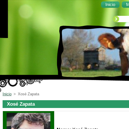
Inicio
M
Inicio
>
Xosé Zapata
Xosé Zapata