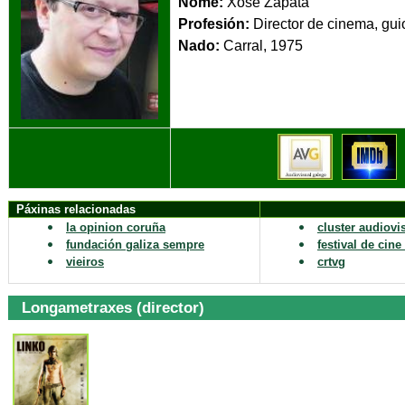
Nome:
Xosé Zapata
Profesión:
Director de cinema, gui
Nado:
Carra
Páxinas relacionadas
la opinion coruña
cluster audiovi
fundación galiza sempre
festival de cin
vieiros
crtvg
Longametraxes (director)