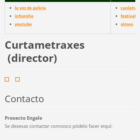
la voz de galicia
canletv
infomiño
festival 
youtube
vimeo
Curtametraxes
(director)
Contacto
Proxecto Engale
Se desexas contactar connosco pódelo facer eiquí: