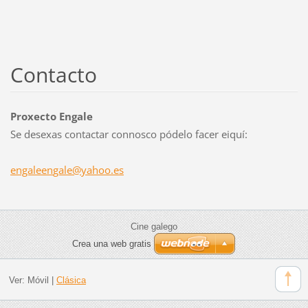
Contacto
Proxecto Engale
Se desexas contactar connosco pódelo facer eiquí:
engaleen
gale@yah
oo.es
Cine galego
Crea una web gratis
Ver:
Móvil
|
Clásica