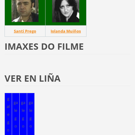
Santi Prego
Iolanda Muiños
IMAXES DO FILME
VER EN LIÑA
g
ga
ga
ga
al
le
le
le
e
g
g
g
g
o
o
o
o