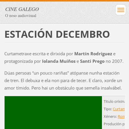
CINE GALEGO
O noso audiovisual
ESTACIÓN DECEMBRO
Curtametraxe escrita e dirixida por
Martín Rodríguez
e
protagonizada por
Iolanda Muíños
e
Santi Prego
no 2007.
Dúas persoas “un pouco rariñas” atópanse nunha estación
de tren. El debuxa e ela non para de tecer. E claro, xorde un
amor tímido. Pero hai un obstáculo que semella insalvábel.
Titulo orixina
Tipo:
Curtamet
Xénero:
Román
Produción pro