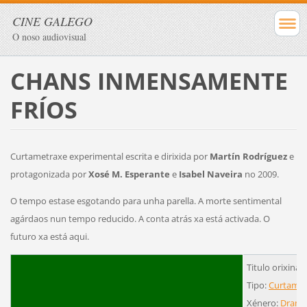
CINE GALEGO
O noso audiovisual
CHANS INMENSAMENTE
FRÍOS
Curtametraxe experimental escrita e dirixida por
Martín Rodríguez
e
protagonizada por
Xosé M. Esperante
e
Isabel Naveira
no 2009.
O tempo estase esgotando para unha parella. A morte sentimental
agárdaos nun tempo reducido. A conta atrás xa está activada. O
futuro xa está aqui.
Titulo orixina
Tipo:
Curtamet
Xénero:
Dram