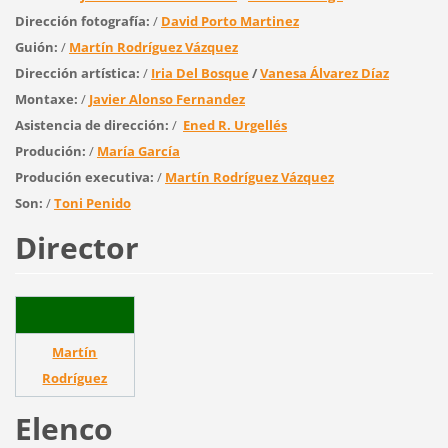
Dirección fotografía:
/
David Porto Martinez
Guión:
/
Martín Rodríguez Vázquez
Dirección artística:
/
Iria Del Bosque
/
Vanesa Álvarez Díaz
Montaxe:
/
Javier Alonso Fernandez
Asistencia de dirección:
/
Ened R. Urgellés
Produción:
/
María García
Produción executiva:
/
Martín Rodríguez Vázquez
Son:
/
Toni Penido
Director
Martín
Rodríguez
Elenco