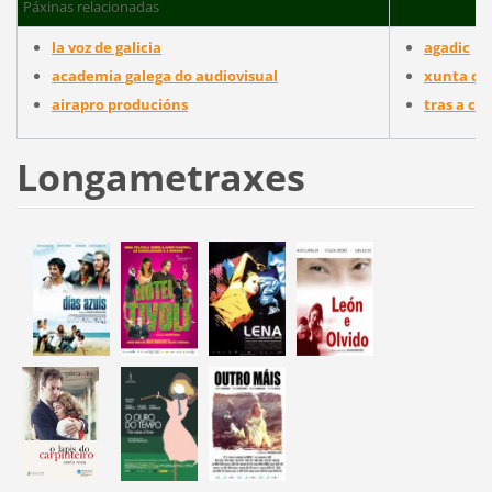
Páxinas relacionadas
la voz de galicia
agadic
academia galega do audiovisual
xunta de 
airapro producións
tras a cl
Longametraxes