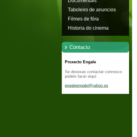
Documentais
Taboleiro de anuncios
Filmes de fóra
Historia do cinema
Contacto
Proxecto Engale
Se desexas contactar connosco
pódelo facer eiquí:
engaleen
gale@yah
oo.es