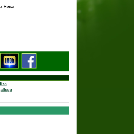
uez Reixa
e abril de 1957
liza
gallego