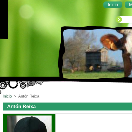
Inicio
M
Inicio
>
Antón Reixa
Antón Reixa