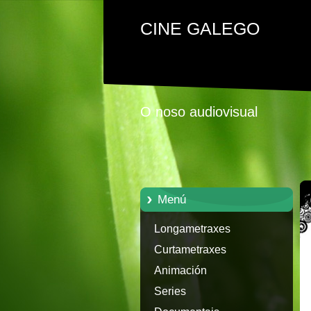
CINE GALEGO
O noso audiovisual
Menú
Longametraxes
Curtametraxes
Animación
Series