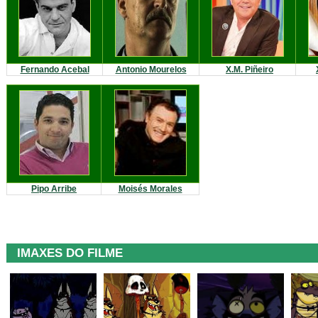
Fernando Acebal
Antonio Mourelos
X.M. Piñeiro
Pipo Arribe
Moisés Morales
IMAXES DO FILME