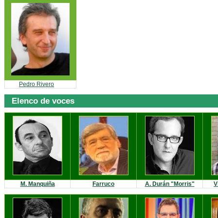
Pedro Rivero
Elenco de voces
M. Manquiña
Farruco
A. Durán "Morris"
V