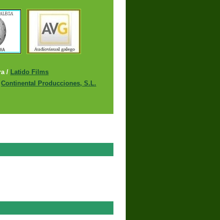
ra
/
Latido Films
/
Continental Producciones, S.L.