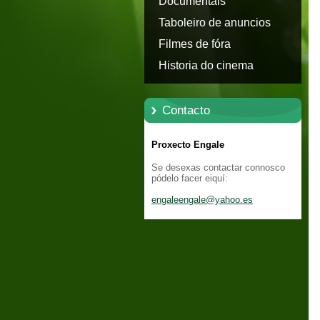
Documentais
Taboleiro de anuncios
Filmes de fóra
Historia do cinema
Contacto
Proxecto Engale
Se desexas contactar connosco
pódelo facer eiquí:
engaleen
gale@yah
oo.es