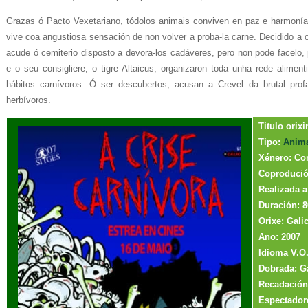
Grazas ó Pacto Vexetariano, tódolos animais conviven en paz e harmonía
vive coa angustiosa sensación de non volver a proba-la carne. Decidido a c
acude ó cemiterio disposto a devora-los cadáveres, pero non pode facelo,
e o seu consigliere, o tigre Altaicus, organizaron toda unha rede alimen
hábitos carnívoros. Ó ser descubertos, acusan a Crevel da brutal profa
herbívoros.
Titulo o
Tipo:
Anim
Xénero: Co
Coproduci
Realizada a
Duración: 8
Orixe: Galic
Ano:
2007
Idioma V.O.
Dobrada: Ga
Recadación
Espectador