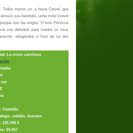
. Todos menos un: a hiena Crevel, que
alma-lo seu bandullo, unha noite Crevel
 porque non hai ningún. O león Pérsicus
ticia cos defuntos para manter os seus
nación, obrigándoo a fuxir da ira dos
rixinal: La crisis carnívora
ación
media
ón
 cor
0'
ia
: Castelán
lego, catalán, éuscaro
: 126.590 €
es: 24.957