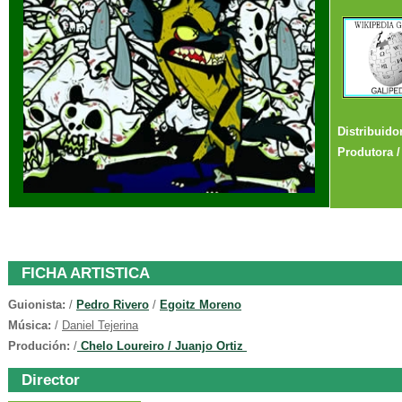
Distribuido
Produtora
FICHA ARTISTICA
Guionista:
/
Pedro Rivero
/
Egoitz Moreno
Música:
/
Daniel Tejerina
Produción:
/
Chelo Loureiro / Juanjo Ortiz
Director