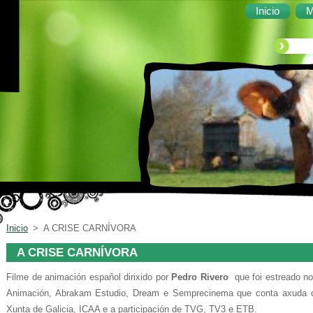
Inicio
M
Inicio
>
A CRISE CARNÍVORA
A CRISE CARNÍVORA
Filme de animación español dirixido por
Pedro Rivero
que foi estreado no
Animación, Abrakam Estudio, Dream e Semprecinema que conta axuda da
Xunta de Galicia, ICAA e a participación de TVG, TV3 e ETB.