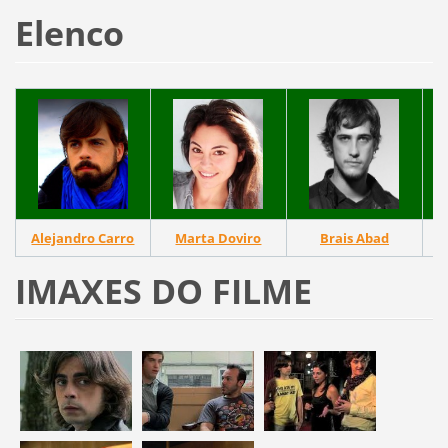
Elenco
Alejandro Carro
Marta Doviro
Brais Abad
A
IMAXES DO FILME