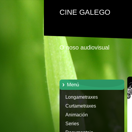
CINE GALEGO
O noso audiovisual
Menú
Longametraxes
Curtametraxes
Animación
Series