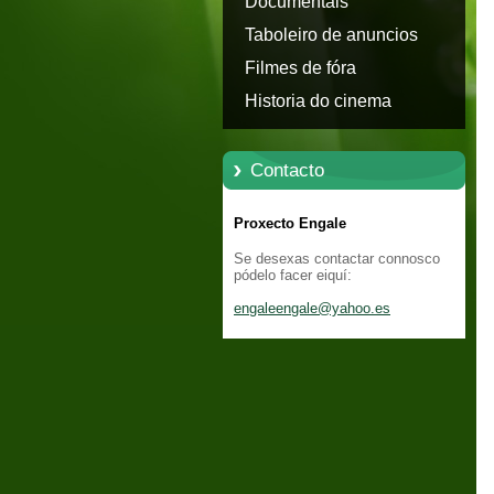
Documentais
Taboleiro de anuncios
Filmes de fóra
Historia do cinema
Contacto
Proxecto Engale
Se desexas contactar connosco
pódelo facer eiquí:
engaleen
gale@yah
oo.es