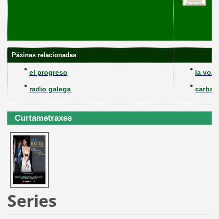
Páxinas relacionadas
el progreso
la voz 
radio galega
carball
Curtametraxes
Series