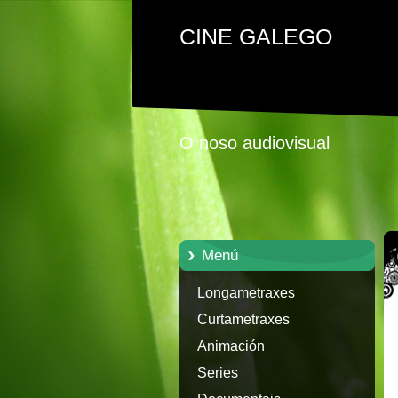
CINE GALEGO
O noso audiovisual
Menú
Longametraxes
Curtametraxes
Animación
Series