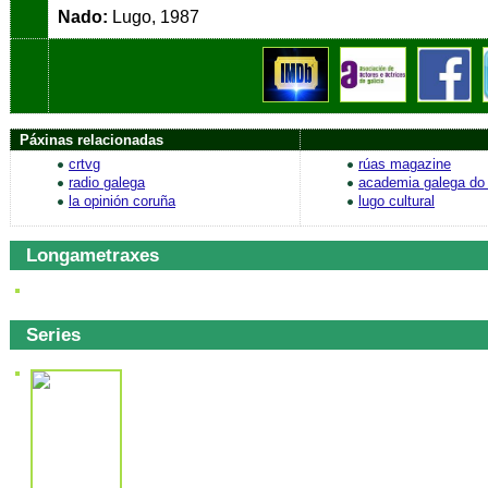
Nado:
Lugo, 19
Páxinas relacionadas
crtvg
rúas magazine
radio galega
academia galega do 
la opinión coruña
lugo cultural
Longametraxes
Series