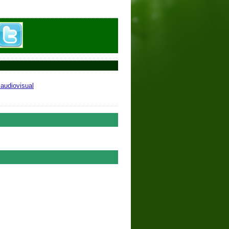
87
audiovisual