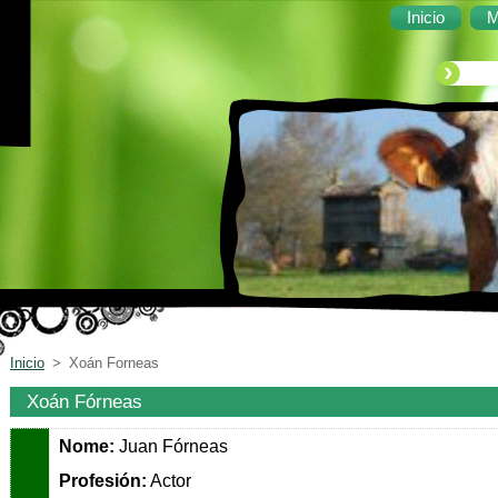
Inicio
M
Inicio
>
Xoán Forneas
Xoán Fórneas
Nome:
Juan Fórneas
Profesión:
Actor