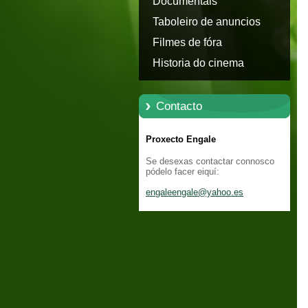
Documentais
Taboleiro de anuncios
Filmes de fóra
Historia do cinema
Contacto
Proxecto Engale
Se desexas contactar connosco
pódelo facer eiquí:
engaleen
gale@yah
oo.es