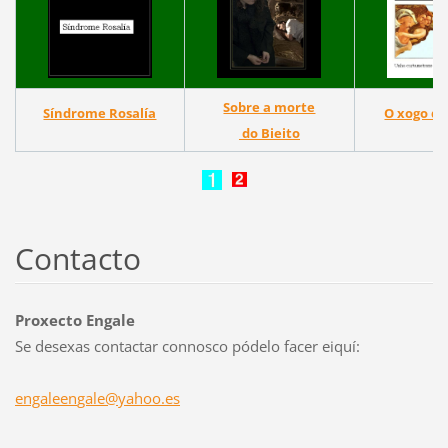
Sobre a morte
Síndrome Rosalía
O xogo da
do Bieito
Contacto
Proxecto Engale
Se desexas contactar connosco pódelo facer eiquí:
engaleen
gale@yah
oo.es