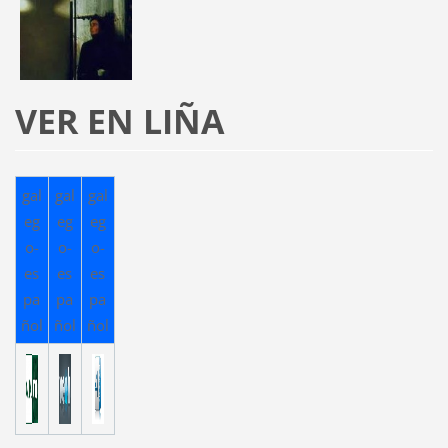
VER EN LIÑA
gal
gal
gal
eg
eg
eg
o-
o-
o-
es
es
es
pa
pa
pa
ñol
ñol
ñol