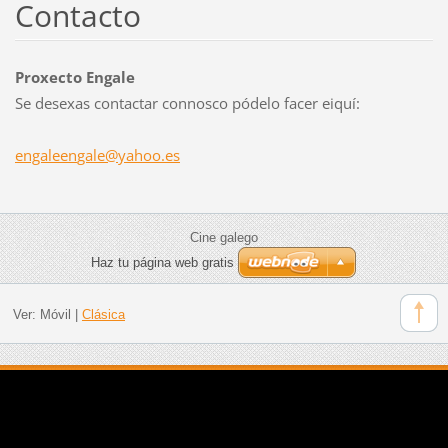
Contacto
Proxecto Engale
Se desexas contactar connosco pódelo facer eiquí:
engaleen
gale@yah
oo.es
Cine galego
Haz tu página web gratis
Ver:
Móvil
|
Clásica