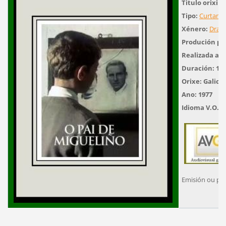
Titulo orixina
Tipo:
Curtame
Xénero:
Dram
Produción pr
Realizada a c
Duración: 11'
Orixe: Galicia
Ano: 1977
Idioma V.O.: 
Emisión ou pr