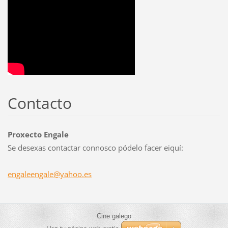
Contacto
Proxecto Engale
Se desexas contactar connosco pódelo facer eiquí:
engaleen
gale@yah
oo.es
Cine galego