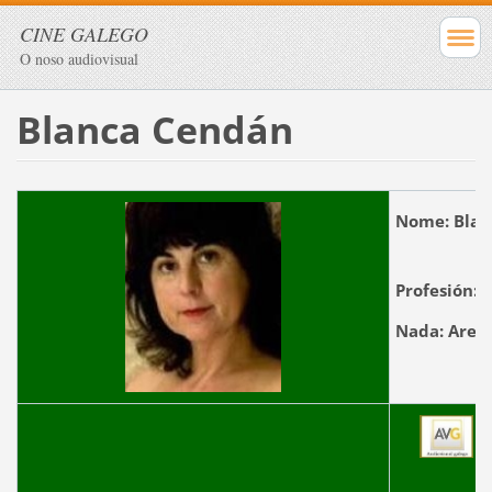
CINE GALEGO
O noso audiovisual
Blanca Cendán
Nome:
Bla
Profesión:
A
Nada:
A