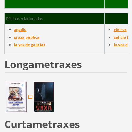
Páxinas relacionadas
agadic
vieiros
praza pública
galicia h
la voz de galicia1
la voz de 
Longametraxes
Curtametraxes