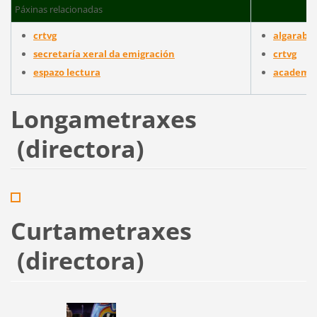
Páxinas relacionadas
crtvg
algarabía
secretaría xeral da emigración
crtvg
espazo lectura
academia 
Longametraxes
(directora)
Curtametraxes
(directora)