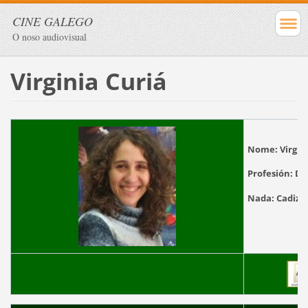
CINE GALEGO
O noso audiovisual
Virginia Curiá
Nome:
Virgin
Profesión:
Dir
Nada:
Cadi