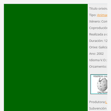
Titulo orixinal
Tipo:
Animació
Xénero: Come
Coprodución
Realizada a cor
Duración: 12´
Orixe: Galicia
Ano: 2002
Idioma V.O.: G
Orzamento: 72
Produtora:
Lúa
Subvención ou