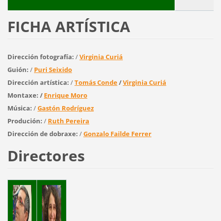
FICHA ARTÍSTICA
Dirección fotografía:
/
Virginia Curiá
Guión:
/
Puri Seixido
Dirección artística:
/
Tomás Conde
/
Virginia Curiá
Montaxe: /
Enrique Moro
Música:
/
Gastón Rodríguez
Produción:
/
Ruth Pereira
Dirección de dobraxe
:
/
Gonzalo Failde Ferrer
Directores