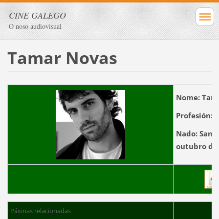
CINE GALEGO
O noso audiovisual
Tamar Novas
Nome:
Tama
Profesión:
A
Nado:
Santi
outub
Páxinas relacionadas