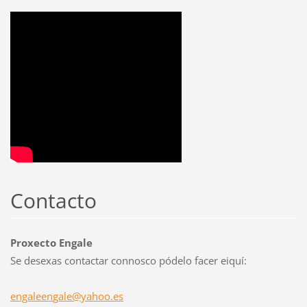
Contacto
Proxecto Engale
Se desexas contactar connosco pódelo facer eiquí:
engaleen
gale@yah
oo.es