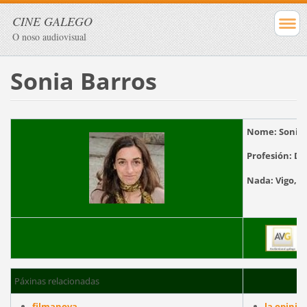
CINE GALEGO
O noso audiovisual
Sonia Barros
Nome:
Sonia 
Profesión:
Di
Nada:
V
Páxinas relacionadas
filmanova
la opinió