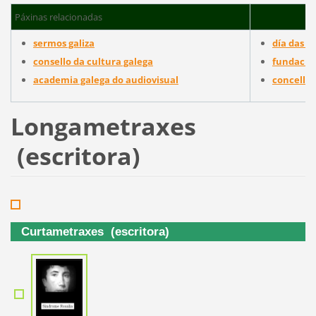
Páxinas relacionadas
sermos galiza
día das l
consello da cultura galega
fundación
academia galega do audiovisual
concello 
Longametraxes
(escritora)
Curtametraxes (escritora)