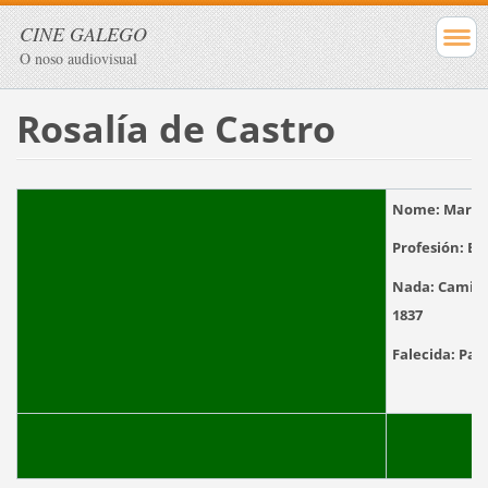
CINE GALEGO
O noso audiovisual
Rosalía de Castro
Nome:
María
Profesión:
Esc
Nada:
Camiño 
1837
Falecida:
Pad