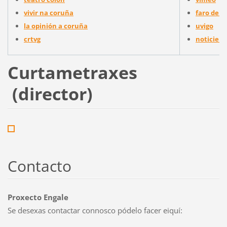
vivir na coruña
faro de v
la opinión a coruña
uvigo
crtvg
noticieir
Curtametraxes
(director)
Contacto
Proxecto Engale
Se desexas contactar connosco pódelo facer eiquí: