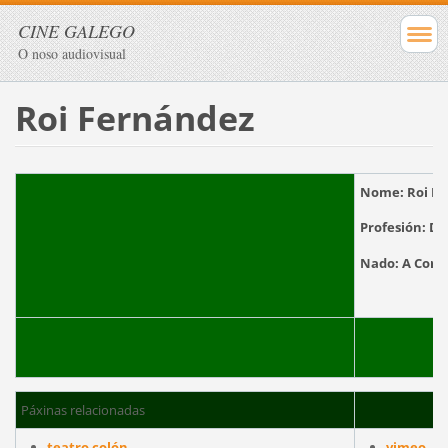
CINE GALEGO
O noso audiovisual
Roi Fernández
Nome:
Roi F
Profesión:
Di
Nado:
A Cor
Páxinas relacionadas
teatro colón
vimeo