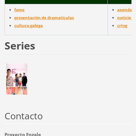
fame
axenda cu
presentación de dramatículas
noticieir
cultura galega
crtvg
Series
Contacto
Proxecto Engale