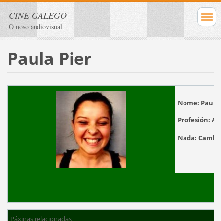
CINE GALEGO
O noso audiovisual
Paula Pier
Nome:
Paula 
Profesión:
Act
Nada:
Cam
Páxinas relacionadas