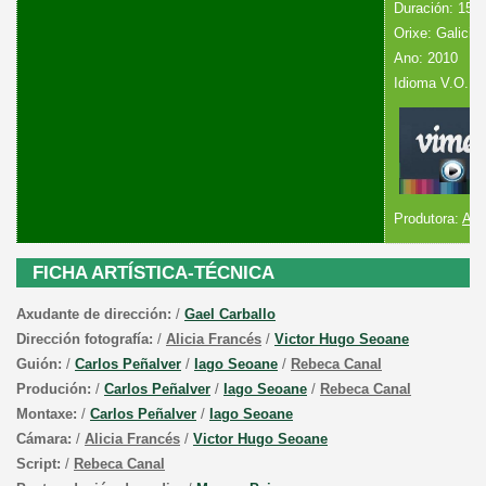
Duración: 15´
Orixe: Galicia
Ano: 2010
Idioma V.O.: 
Produtora:
A S
FICHA ARTÍSTICA-TÉCNICA
Axudante de dirección
:
/
Gael
Carballo
Dirección fotografía:
/
Alicia Francés
/
Victor
Hugo Seoane
Guión:
/
Carlos
Peñalver
/
Iago
Seoane
/
Rebeca Canal
Produción:
/
Carlos
Peñalver
/
Iago
Seoane
/
Rebeca Canal
Montaxe:
/
Carlos
Peñalver
/
Iago
Seoane
Cámara:
/
Alicia Francés
/
Victor
Hugo Seoane
Script:
/
Rebeca Canal