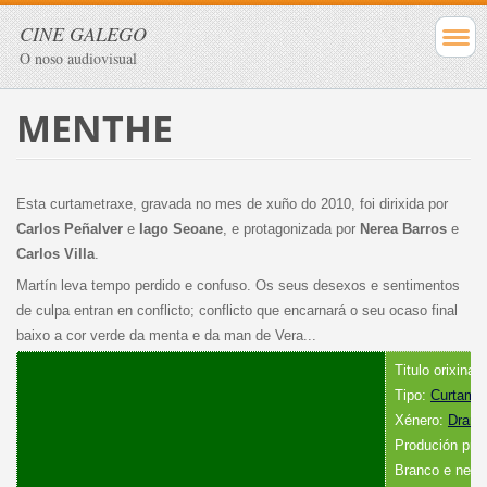
CINE GALEGO
O noso audiovisual
MENTHE
Esta curtametraxe, gravada no mes de xuño do 2010, foi dirixida por
Carlos Peñalver
e
Iago Seoane
, e protagonizada por
Nerea Barros
e
Carlos Villa
.
Martín leva tempo perdido e confuso. Os seus desexos e sentimentos
de culpa entran en conflicto; conflicto que encarnará o seu ocaso final
baixo a cor verde da menta e da man de Vera...
Titulo orixinal
Tipo:
Curtamet
Xénero:
Dram
Produción pro
Branco e negr