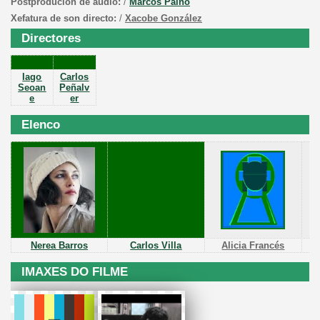
Postprodución de audio:
/
Marcos Paino
Xefatura de son directo:
/
Xacobe González
Directores
Iago
Carlos
Seoan
Peñalv
e
er
Elenco
Nerea Barros
Carlos
Villa
Alicia Francés
IMAXES DO FILME