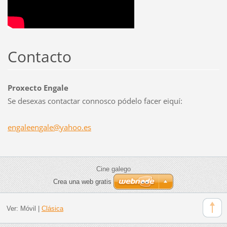
Contacto
Proxecto Engale
Se desexas contactar connosco pódelo facer eiquí:
engaleen
gale@yah
oo.es
Cine galego
Crea una web gratis
Ver:
Móvil
|
Clásica