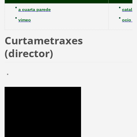
a cuarta parede
catalan
vimeo
ocio en
Curtametraxes
(director)