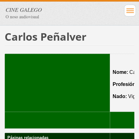
CINE GALEGO
O noso audiovisual
Carlos Peñalver
Nome:
Carl
Profesión:
Nado:
V
Páxinas relacionadas