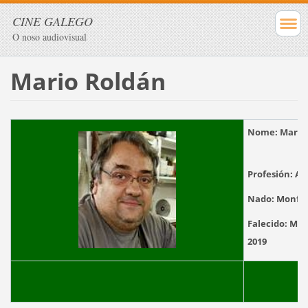
CINE GALEGO
O noso audiovisual
Mario Roldán
Nome:
Mar
Profesión:
Act
Nado:
Monfor
Falecido:
Monf
2019