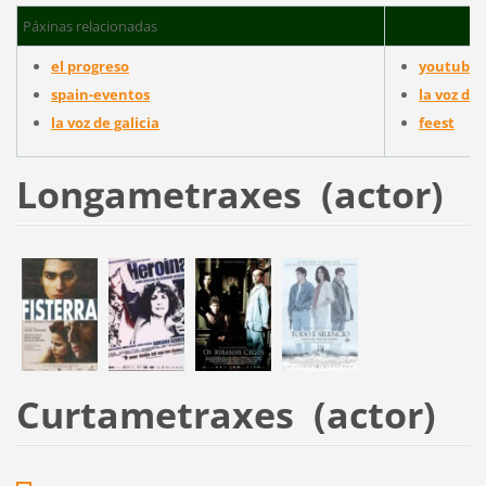
Páxinas relacionadas
el progreso
youtube
spain-eventos
la voz de 
la voz de galicia
feest
Longametraxes (actor)
Curtametraxes (actor)