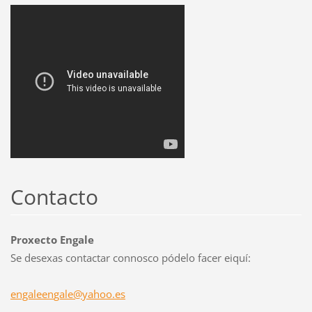
Contacto
Proxecto Engale
Se desexas contactar connosco pódelo facer eiquí:
engaleen
gale@yah
oo.es