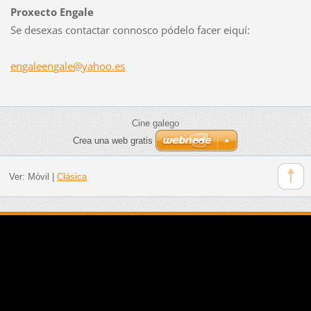
Proxecto Engale
Se desexas contactar connosco pódelo facer eiquí:
engaleen
gale@yah
oo.es
Cine galego
Crea una web gratis
Ver:
Móvil
|
Clásica