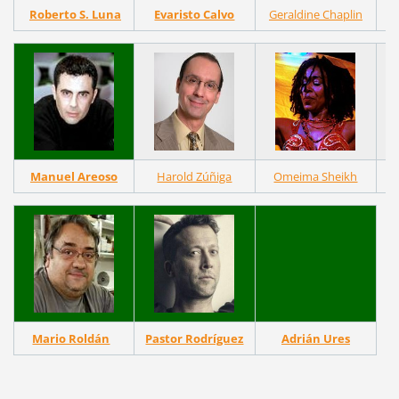
Roberto S. Luna
Evaristo Calvo
Geraldine Chaplin
Manuel Areoso
Harold Zúñiga
Omeima Sheikh
Mario Roldán
Pastor Rodríguez
Adrián Ures