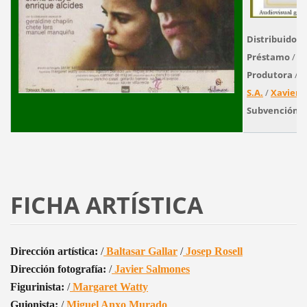
Distribuidora
Préstamo
/
Ce
Produtora
/
C
S.A.
/
Xavier V
Subvención o
FICHA ARTÍSTICA
Dirección artística:
/
Baltasar Gallar
/
Josep Rosell
Dirección fotografía:
/
Javier Salmones
Figurinista:
/
Margaret Watty
Guionista:
/
Miguel Anxo Murado