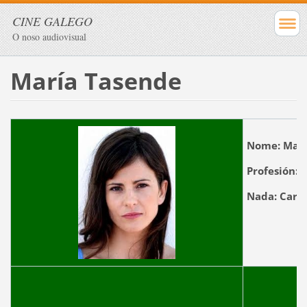
CINE GALEGO
O noso audiovisual
María Tasende
Nome:
Marí
Profesión:
A
Nada:
Carba