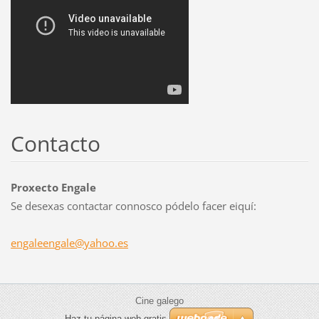
Contacto
Proxecto Engale
Se desexas contactar connosco pódelo facer eiquí:
engaleen
gale@yah
oo.es
Cine galego
Haz tu página web gratis