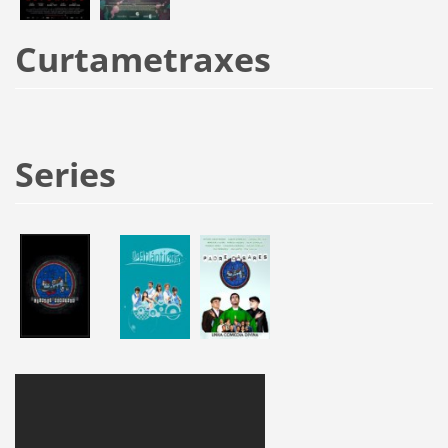
Curtametraxes
Series