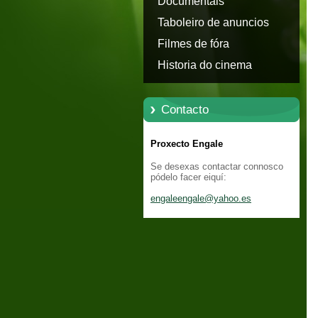
Documentais
Taboleiro de anuncios
Filmes de fóra
Historia do cinema
Contacto
Proxecto Engale
Se desexas contactar connosco
pódelo facer eiquí:
engaleen
gale@yah
oo.es