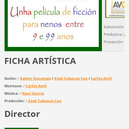
Subvención ou
Produtora:
Vim
Proxección:
Fe
FICHA ARTÍSTICA
Guión:
/
Xabier Docampo
/
Xosé Cabanas Cao
/
Carlos Amil
Montaxe:
/
Carlos Amil
Música:
/
Nani Garcia
Produción:
/
Xosé Cabanas Cao
Director