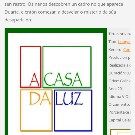
sen rastro. Os nenos descobren un cadro no que aparece
Duarte, e entón comezan a desvelar o misterio da súa
desaparición.
Titulo orixinal:
Tipo:
Longame
Xénero:
Comed
Produción pro
Realizada a cor
Duración: 80´
Orixe: Galicia
Ano: 2011
Idioma V.O.: G
Orzamento: 1.
Porcentaxe su
Capital Galego