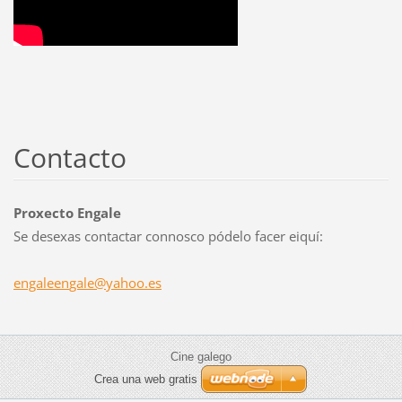
Contacto
Proxecto Engale
Se desexas contactar connosco pódelo facer eiquí:
engaleen
gale@yah
oo.es
Cine galego
Crea una web gratis