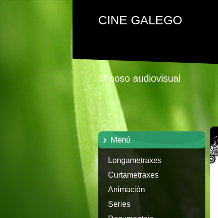
CINE GALEGO
O noso audiovisual
Menú
Longametraxes
Curtametraxes
Animación
Series