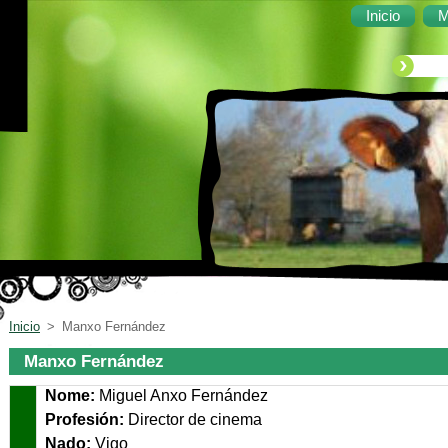
Inicio
M
Inicio
>
Manxo Fernández
Manxo Fernández
Nome:
Miguel Anxo Fernández
Profesión:
Director de cinema
Nado:
Vi