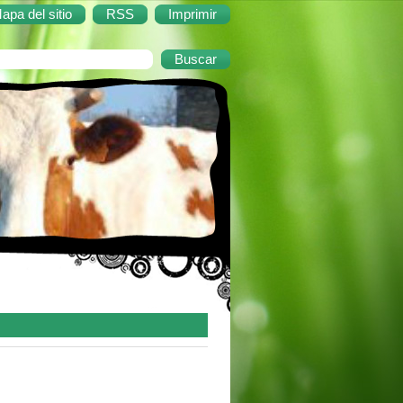
apa del sitio
RSS
Imprimir
go