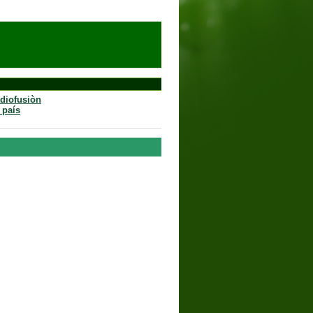
adiofusiòn
 país