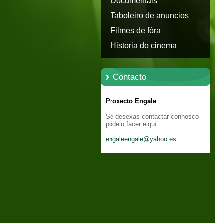
Documentais
Taboleiro de anuncios
Filmes de fóra
Historia do cinema
Contacto
Proxecto Engale
Se desexas contactar connosco
pódelo facer eiquí:
engaleen
gale@yah
oo.es