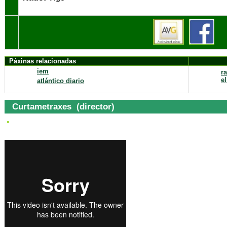
Páxinas relacionadas
iem
r
el
atlántico diario
Curtametraxes (director)