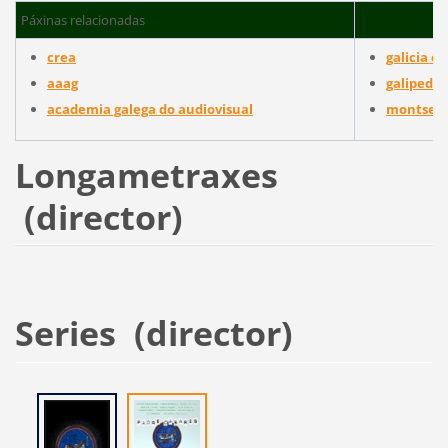
Páxinas relacionadas
crea
galicia cr
aaag
galipedia
academia galega do audiovisual
montse d
Longametraxes
(director)
Series (director)