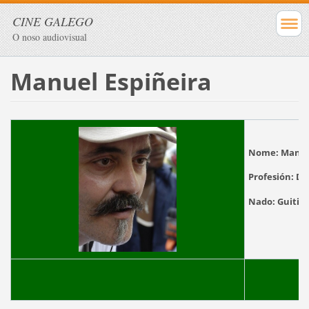
CINE GALEGO
O noso audiovisual
Manuel Espiñeira
Nome:
Manuel
Profesión:
Di
Nado:
G