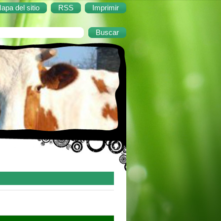
apa del sitio
RSS
Imprimir
tor