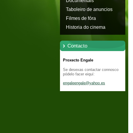
Documentais
Taboleiro de anuncios
Filmes de fóra
Historia do cinema
Contacto
Proxecto Engale
Se desexas contactar connosco
pódelo facer eiquí:
engaleen
gale@yah
oo.es