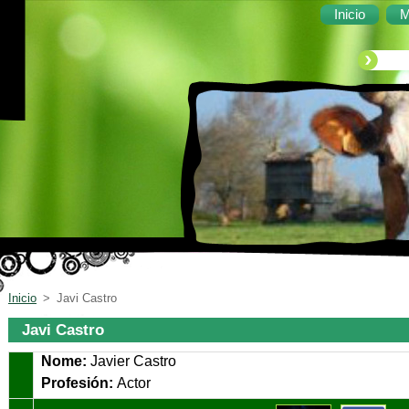
Inicio
M
Inicio
>
Javi Castro
Javi Castro
Nome:
Javier Castro
Profesión:
Ac