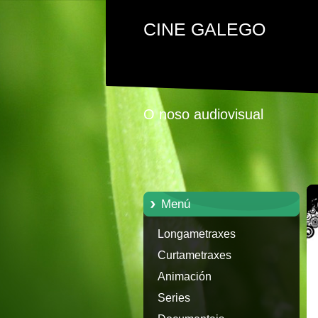
CINE GALEGO
O noso audiovisual
Menú
Longametraxes
Curtametraxes
Animación
Series